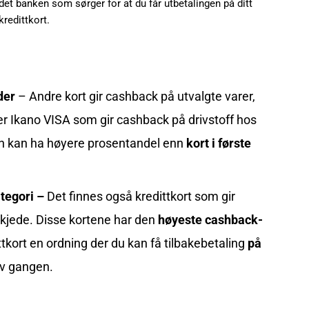
det banken som sørger for at du får utbetalingen på ditt
kredittkort.
der
– Andre kort gir cashback på utvalgte varer,
er
Ikano VISA som gir cashback på drivstoff hos
ien kan ha høyere prosentandel enn
kort i første
tegori –
Det finnes også kredittkort som gir
 kjede. Disse kortene har den
høyeste cashback-
tkort
en ordning der du kan få tilbakebetaling
på
v gangen.