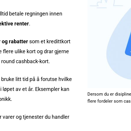
alltid betale regningen innen
ektive renter
.
r og rabatter
som et kredittkort
e flere ulike kort og drar gjerne
l round cashback-kort.
uke litt tid på å forutse hvilke
i løpet av et år. Eksempler kan
Dersom du er disipline
onikk.
flere fordeler som ca
er varer og tjenester du handler