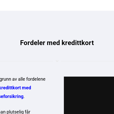
Fordeler med kredittkort
grunn av alle fordelene
kredittkort med
seforsikring
.
n plutselig får