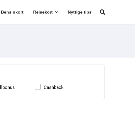
Bensinkort
Reisekort
Nyttige tips
llbonus
Cashback