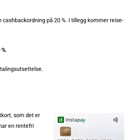
en cashbackordning på 20 %. I tillegg kommer reise-
0 %
.
talingsutsettelse.
tkort, som det er
har en rentefri