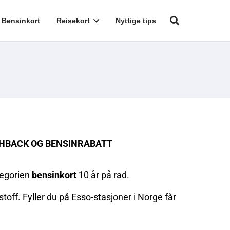
Bensinkort
Reisekort
Nyttige tips
SHBACK OG BENSINRABATT
tegorien
bensinkort
10 år på rad.
toff. Fyller du på Esso-stasjoner i Norge får