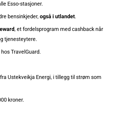
lle Esso-stasjoner.
ndre bensinkjeder,
også i utlandet
.
Reward
, et fordelsprogram med cashback når
og tjenesteytere.
ng hos TravelGuard.
ra Ustekveikja Energi, i tillegg til strøm som
00 kroner.