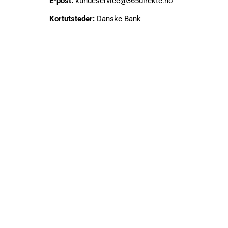
E-post:
kundeservice@365direkte.no
Kortutsteder:
Danske Bank