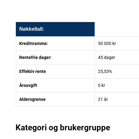
Nøkkeltall:
Kredittramme:
50 000 kr
Rentefrie dager:
45 dager
Effektiv rente
25,53%
Årsavgift
0 kr
Aldersgrense
21 år
Kategori og brukergruppe