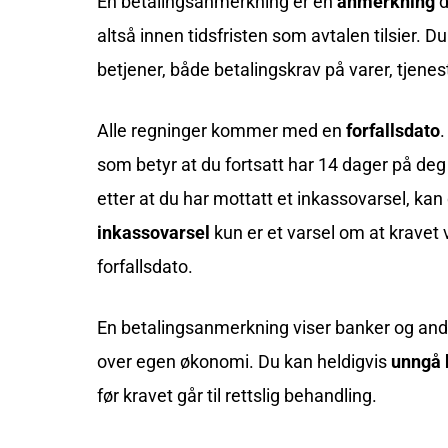
En betalingsanmerkning er en
anmerkning
d
altså innen tidsfristen som avtalen tilsier. 
betjener, både betalingskrav på varer, tjenes
Alle regninger kommer med en
forfallsdato
.
som betyr at du fortsatt har 14 dager på deg t
etter at du har mottatt et inkassovarsel, ka
inkassovarsel
kun er et varsel om at kravet 
forfallsdato.
En betalingsanmerkning viser banker og andre
over egen økonomi. Du kan heldigvis
unngå 
før kravet går til rettslig behandling.