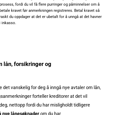
prosess, fordi du vil få flere purringer og påminnelser om å
betale kravet før anmerkningen registreres. Betal kravet så
raskt du oppdager at det er ubetalt for å unngå at det havner
i inkasso.
 lån, forsikringer og
e det vanskelig for deg å inngå nye avtaler om lån,
anmerkninger forteller kreditorer at det vil
eg, nettopp fordi du har misligholdt tidligere
å nye lånesøknader
om du har