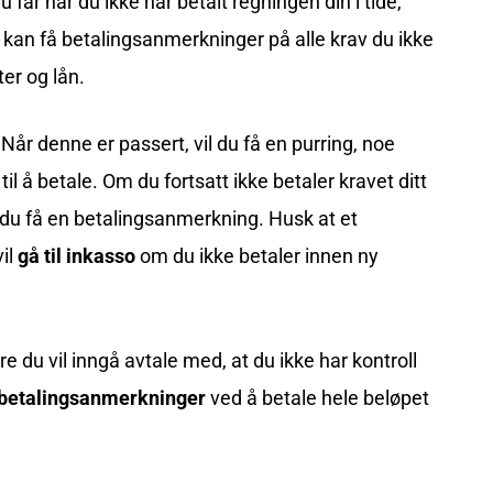
u får når du ikke har betalt regningen din i tide,
Du kan få betalingsanmerkninger på alle krav du ikke
ter og lån.
 Når denne er passert, vil du få en purring, noe
il å betale. Om du fortsatt ikke betaler kravet ditt
n du få en betalingsanmerkning. Husk at et
vil
gå til inkasso
om du ikke betaler innen ny
 du vil inngå avtale med, at du ikke har kontroll
betalingsanmerkninger
ved å betale hele beløpet