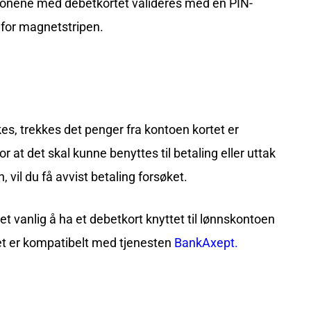
ksjonene med debetkortet valideres med en PIN-
 for magnetstripen.
kes, trekkes det penger fra kontoen kortet er
or at det skal kunne benyttes til betaling eller uttak
 vil du få avvist betaling forsøket.
 vanlig å ha et debetkort knyttet til lønnskontoen
tet er kompatibelt med tjenesten
BankAxept.