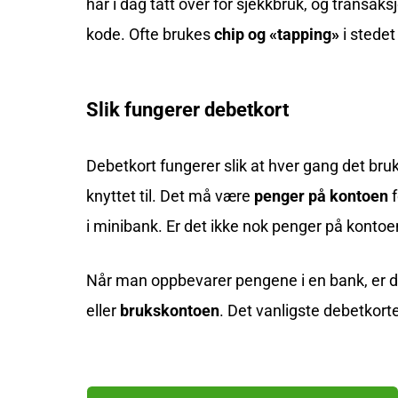
har i dag tatt over for sjekkbruk, og transa
kode. Ofte brukes
chip og «tapping»
i stedet
Slik fungerer debetkort
Debetkort fungerer slik at hver gang det bru
knyttet til. Det må være
penger på kontoen
f
i minibank. Er det ikke nok penger på kontoen,
Når man oppbevarer pengene i en bank, er det
eller
brukskontoen
. Det vanligste debetkor