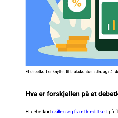
Et debetkort er knyttet til brukskontoen din, og når 
Hva er forskjellen på et debet
Et debetkort
skiller seg fra et kredittkort
på fl