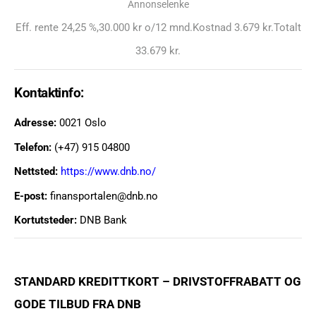
Annonselenke
Eff. rente 24,25 %,30.000 kr o/12 mnd.Kostnad 3.679 kr.Totalt
33.679 kr.
Kontaktinfo:
Adresse:
0021 Oslo
Telefon:
(+47) 915 04800
Nettsted:
https://www.dnb.no/
E-post:
finansportalen@dnb.no
Kortutsteder:
DNB Bank
STANDARD KREDITTKORT – DRIVSTOFFRABATT OG
GODE TILBUD FRA DNB