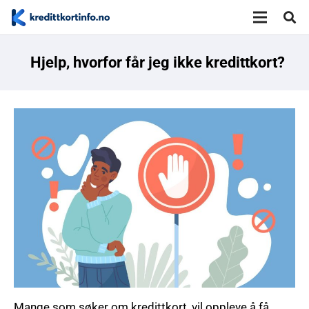
Hjelp, hvorfor får jeg ikke kredittkort?
Mange som søker om kredittkort, vil oppleve å få