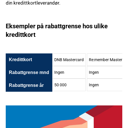
din kredittkortleverandør.
Eksempler på rabattgrense hos ulike
kredittkort
Kredittkort
DNB Mastercard
Re:member Masterca
Rabattgrense mnd
Ingen
Ingen
50 000
Ingen
Rabattgrense år