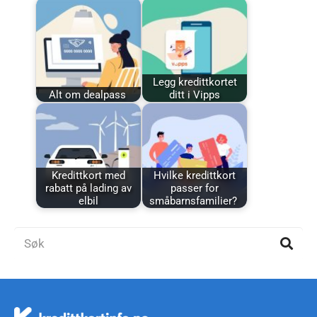
Legg kredittkortet
Alt om dealpass
ditt i Vipps
Kredittkort med
Hvilke kredittkort
rabatt på lading av
passer for
elbil
småbarnsfamilier?