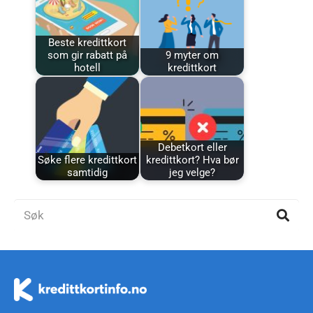
Beste kredittkort
som gir rabatt på
9 myter om
hotell
kredittkort
Debetkort eller
Søke flere kredittkort
kredittkort? Hva bør
samtidig
jeg velge?