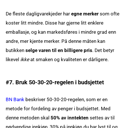
De fleste dagligvarekjeder har
egne merker
som ofte
koster litt mindre. Disse har gjerne litt enklere
emballasje, og kan markedsføres i mindre grad enn
andre, mer kjente merker. På denne måten kan
butikken
selge varen til en billigere pris
. Det betyr
likevel
ikke
at smaken og kvaliteten er dårligere.
#7. Bruk 50-30-20-regelen i budsjettet
BN Bank
beskriver 50-30-20-regelen, som er en
metode for fordeling av penger i budsjettet. Med
denne metoden skal
50% av inntekten
settes av til
nødvendige innkjøp, 30% på innkjøp du har lyst til og