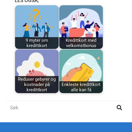
LES OGSÅ;
9 myter om
Kredittkort med
kredittkort
velkomstbonus
Reduser gebyrer og
kostnader på
Enkleste kredittkort
kredittkort
alle kan få