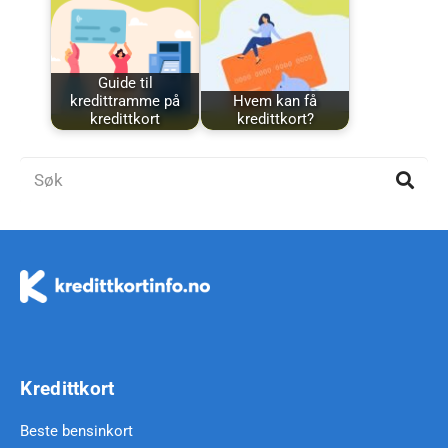
Guide til
kredittramme på
Hvem kan få
kredittkort
kredittkort?
Kredittkort
Beste bensinkort