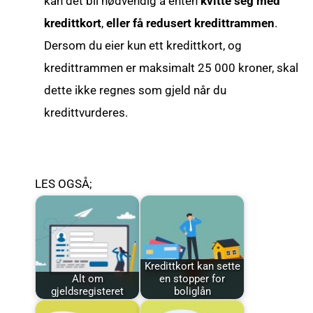
kan det bli nødvendig å enten
kvitte seg med
kredittkort
,
eller få redusert kredittrammen
.
Dersom du eier kun ett kredittkort, og
kredittrammen er maksimalt 25 000 kroner, skal
dette ikke regnes som gjeld når du
kredittvurderes.
LES OGSÅ;
Kredittkort kan sette
Alt om
en stopper for
gjeldsregisteret
boliglån