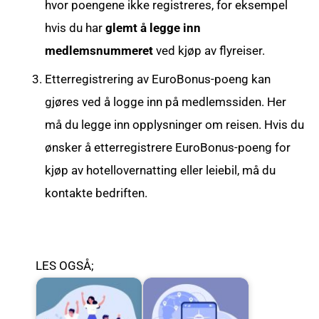
hvor poengene ikke registreres, for eksempel
hvis du har
glemt å legge inn
medlemsnummeret
ved kjøp av flyreiser.
Etterregistrering av EuroBonus-poeng kan
gjøres ved å logge inn på medlemssiden. Her
må du legge inn opplysninger om reisen. Hvis du
ønsker å etterregistrere EuroBonus-poeng for
kjøp av hotellovernatting eller leiebil, må du
kontakte bedriften.
LES OGSÅ;