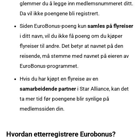
glemmer du å legge inn medlemsnummeret ditt.
Da vil ikke poengene bli registrert.
Siden EuroBonus-poeng kun
samles på flyreiser
i ditt navn, vil du ikke få poeng om du kjøper
flyreiser til andre. Det betyr at navnet på den
reisende, må stemme med navnet på eieren av
EuroBonus-programmet.
Hvis du har kjøpt en flyreise av en
samarbeidende partner
i Star Alliance, kan det
ta mer tid før poengene blir synlige på
medlemssiden din.
Hvordan etterregistrere Eurobonus?