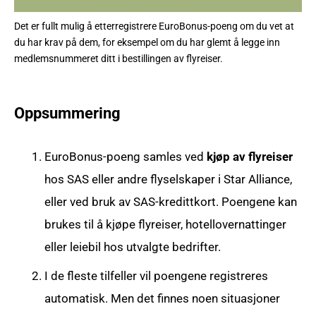
Det er fullt mulig å etterregistrere EuroBonus-poeng om du vet at
du har krav på dem, for eksempel om du har glemt å legge inn
medlemsnummeret ditt i bestillingen av flyreiser.
Oppsummering
EuroBonus-poeng samles ved
kjøp av flyreiser
hos SAS eller andre flyselskaper i Star Alliance,
eller ved bruk av SAS-kredittkort. Poengene kan
brukes til å kjøpe flyreiser, hotellovernattinger
eller leiebil hos utvalgte bedrifter.
I de fleste tilfeller vil poengene registreres
automatisk. Men det finnes noen situasjoner