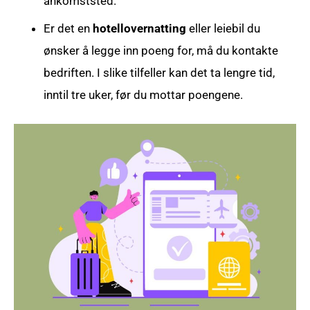
ankomststed.
Er det en
hotellovernatting
eller leiebil du
ønsker å legge inn poeng for, må du kontakte
bedriften. I slike tilfeller kan det ta lengre tid,
inntil tre uker, før du mottar poengene.