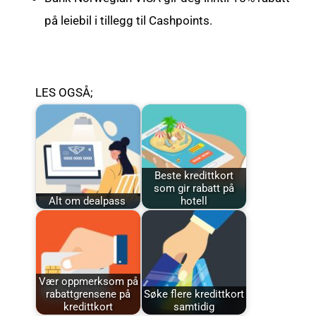
på leiebil i tillegg til Cashpoints.
LES OGSÅ;
Beste kredittkort
som gir rabatt på
Alt om dealpass
hotell
Vær oppmerksom på
rabattgrensene på
Søke flere kredittkort
kredittkort
samtidig